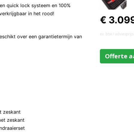
een quick lock systeem en 100%
erkrijgbaar in het rood!
€ 3.09
ex. btw / adviesprijs
chikt over een garantietermijn van
Offerte 
et zeskant
t met zeskant
endraaierset