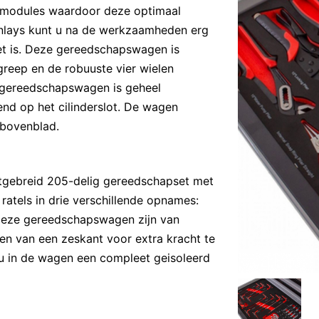
n modules waardoor deze optimaal
inlays kunt u na de werkzaamheden erg
et is. Deze gereedschapswagen is
greep en de robuuste vier wielen
gereedschapswagen is geheel
end op het cilinderslot. De wagen
l bovenblad.
tgebreid 205-delig gereedschapset met
atels in drie verschillende opnames:
n deze gereedschapswagen zijn van
ien van een zeskant voor extra kracht te
 u in de wagen een compleet geisoleerd