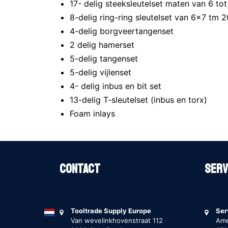
17- delig steeksleutelset maten van 6 
8-delig ring-ring sleutelset van 6x7 t
4-delig borgveertangenset
2 delig hamerset
5-delig tangenset
5-delig vijlenset
4- delig inbus en bit set
13-delig T-sleutelset (inbus en torx)
Foam inlays
Contact
Serv
Tooltrade Supply Europe
Ser
Van wevelinkhovenstraat 112
Ame