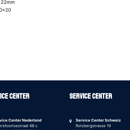
tot 22mm
m 20x20
ice Center
Service Center
vice Center Nederland
Service Center Schweiz
rsfoortsestraat 68 c
Rotzbergstrasse 19