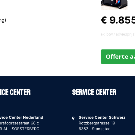
€ 9.85
ng)
ex. btw / adviesprijs
Offerte 
ice Center
Service Center
vice Center Nederland
Service Center Schweiz
rsfoortsestraat 68 c
Rotzbergstrasse 19
69 AL SOESTERBERG
6362 Stansstad