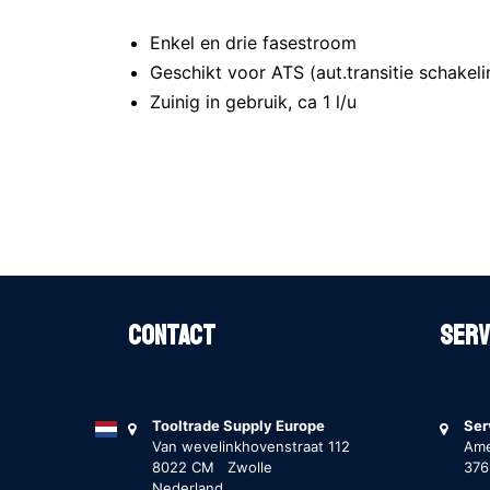
Enkel en drie fasestroom
Geschikt voor ATS (aut.transitie schakeli
Zuinig in gebruik, ca 1 l/u
Contact
Serv
Tooltrade Supply Europe
Ser
Van wevelinkhovenstraat 112
Ame
8022 CM Zwolle
37
Nederland