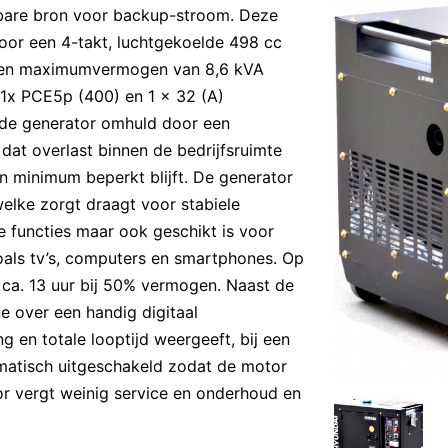
bare bron voor backup-stroom. Deze
oor een 4-takt, luchtgekoelde 498 cc
 een maximumvermogen van 8,6 kVA
r 1x PCE5p (400) en 1 x 32 (A)
 de generator omhuld door een
at overlast binnen de bedrijfsruimte
n minimum beperkt blijft. De generator
welke zorgt draagt voor stabiele
 functies maar ook geschikt is voor
oals tv’s, computers en smartphones. Op
 ca. 13 uur bij 50% vermogen. Naast de
ne over een handig digitaal
g en totale looptijd weergeeft, bij een
omatisch uitgeschakeld zodat de motor
or vergt weinig service en onderhoud en