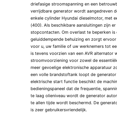
driefasige stroomspanning en een betrouw
verrijdbare generator wordt aangedreven d
enkele cylinder Hyundai dieselmotor, met
(400). Als beschikbare aansluitingen zijn e
stopcontacten. Om overlast te beperken is
geluiddempende behuizing en zorgt ervoor d
voor u, uw familie of uw werknemers tot ee
is tevens voorzien van een AVR alternator 
stroomvoorziening voor zowel de essentiële
meer gevoelige elektronische apparatuur z
een volle brandstoftank loopt de generator
elektrische start functie beschikt de machi
bedieningspaneel dat de frequentie, spannin
te laag olieniveau wordt de generator aut
te allen tijde wordt beschermd. De generat
is zeer gebruikersvriendelijk.