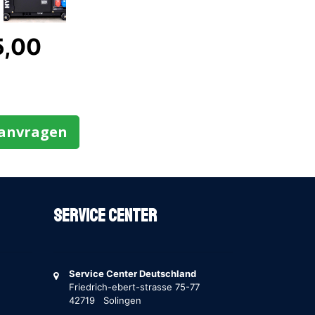
5,00
aanvragen
Service Center
Service Center Deutschland
Friedrich-ebert-strasse 75-77
42719 Solingen