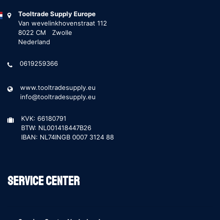
Tooltrade Supply Europe
Van wevelinkhovenstraat 112
8022 CM Zwolle
Nederland
0619259366
www.tooltradesupply.eu
info@tooltradesupply.eu
KVK: 66180791
BTW: NL001418447B26
IBAN: NL74INGB 0007 3124 88
Service Center