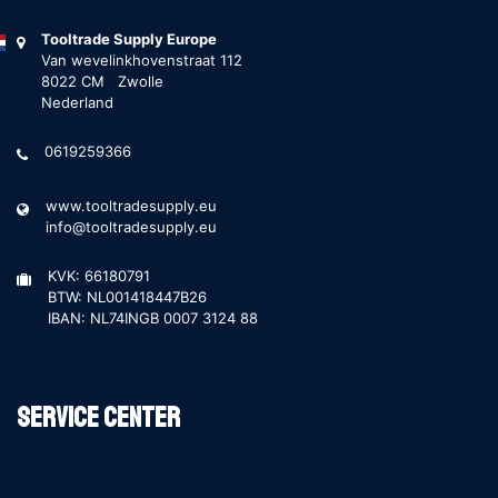
Tooltrade Supply Europe
Van wevelinkhovenstraat 112
8022 CM Zwolle
Nederland
0619259366
www.tooltradesupply.eu
info@tooltradesupply.eu
KVK: 66180791
BTW: NL001418447B26
IBAN: NL74INGB 0007 3124 88
Service Center