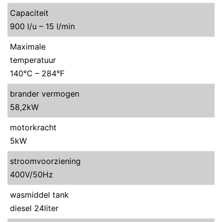
Capaciteit
900 l/u – 15 l/min
Maximale
temperatuur
140°C – 284°F
brander vermogen
58,2kW
motorkracht
5kW
stroomvoorziening
400V/50Hz
wasmiddel tank
diesel 24liter